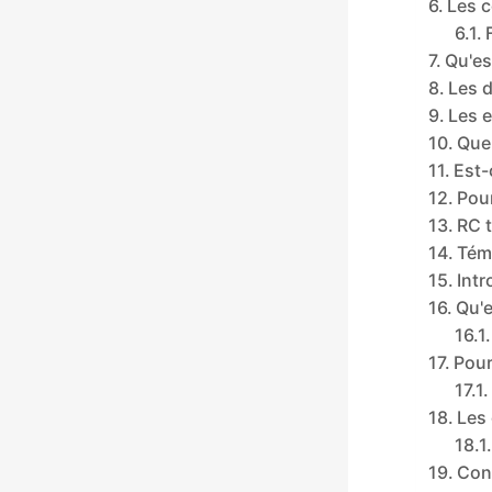
Les c
Qu'es
Les d
Les e
Quel
Est-
Pou
RC t
Témo
Intr
Qu'e
Pour
Les 
Conc