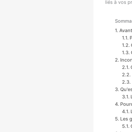
liés à vos p
Sommai
Avan
Inco
Qu'es
Pour
Les 