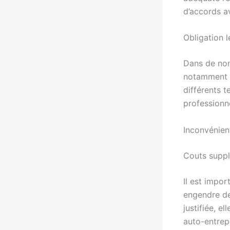
d’accords av
Obligation l
Dans de nom
notamment v
différents t
professionne
Inconvénien
Couts supp
Il est impo
engendre d
justifiée, e
auto-entrepr