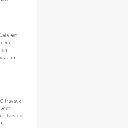
Cela est
rmer à
r un
utation.
RC travaux
uvent
reprises ou
s.