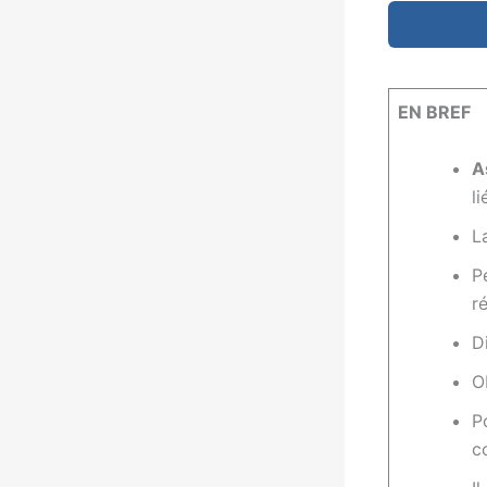
EN BREF
A
l
L
P
r
D
O
P
c