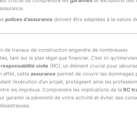
l est crucial de comprendre les
garanties
et exclusions des 
’assurance.
es
polices d’assurance
doivent être adaptées à la nature d
ion de travaux de construction engendre de nombreuses
és, tant sur le plan légal que financier. C’est ici qu’intervien
responsabilité civile
(RC), un élément crucial pour sécuris
n effet, cette
assurance
permet de couvrir les dommages 
dant l’exécution d’un projet, protégeant ainsi les professio
ntre les imprévus. Comprendre les implications de la
RC tr
ur garantir la pérennité de votre activité et éviter des co
 désastreuses.