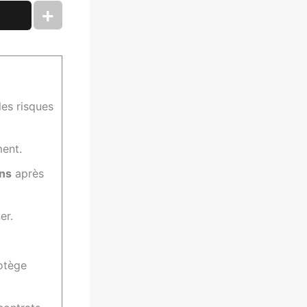
les risques
ment.
ns
après
er.
otège