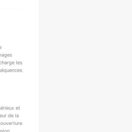
e
mages
charge les
nséquences
érieux et
eur de la
couverture
usion