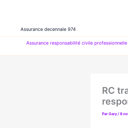
Aller
au
contenu
Assurance decennale 974
Assurance responsabilité civile professionnell
RC tr
respon
Par
Gary
/
8 n