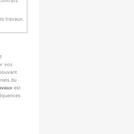
contrats
es travaux.
t
er vos
pouvant
nnels du
avaux
est
nséquences