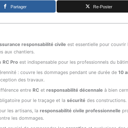
Partager
Re-Poster
ssurance responsabilité civile
est essentielle pour couvrir 
iés aux chantiers.
a
RC Pro
est indispensable pour les professionnels du bâti
érennité : couvre les dommages pendant une durée de
10 a
éception des travaux.
ifférence entre
RC
et
responsabilité décennale
à bien cern
bligatoire pour le traçage et la
sécurité
des constructions.
our les artisans, la
responsabilité civile professionnelle
pr
ontre les dommages.