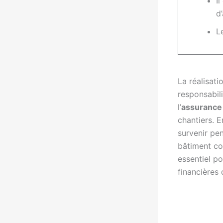
I
d
L
La réalisat
responsabilit
l’
assurance 
chantiers. E
survenir pen
bâtiment co
essentiel po
financières