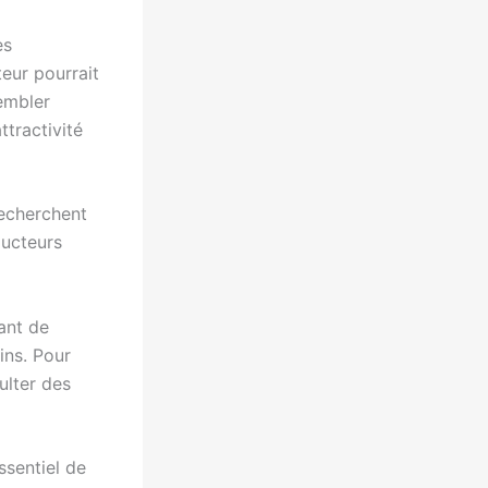
es
teur pourrait
embler
ttractivité
echerchent
ducteurs
vant de
ins. Pour
ulter des
essentiel de