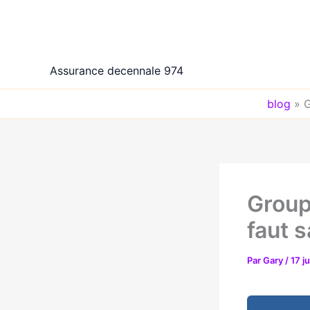
Aller
au
contenu
Assurance decennale 974
blog
»
G
Group
faut s
Par
Gary
/
17 j