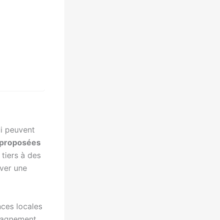
i peuvent
 proposées
 tiers à des
uver une
nces locales
mpagnement