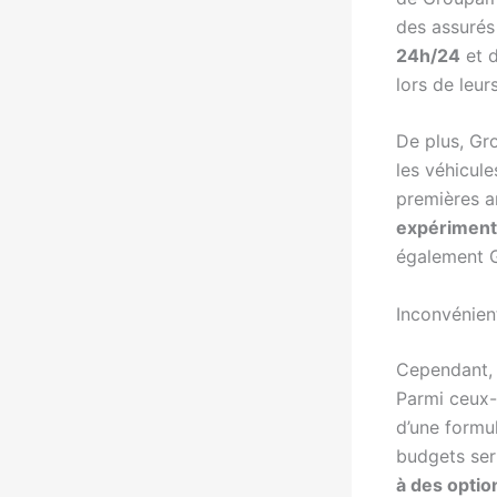
des assurés
24h/24
et d
lors de leu
De plus, G
les véhicule
premières an
expérimen
également G
Inconvénien
Cependant, 
Parmi ceux-
d’une formul
budgets ser
à des opti