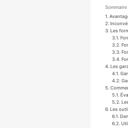
Sommaire 
Avantag
Inconvé
Les for
For
Fo
Fo
For
Les gar
Gar
Ga
Comment 
Éva
Le
Les outi
Dem
Ut