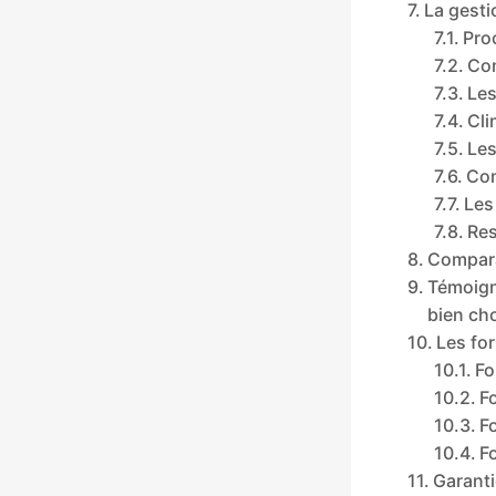
La gesti
Pro
Con
Les
Cli
Les
Com
Les
Res
Compara
Témoign
bien cho
Les fo
Fo
F
F
F
Garant