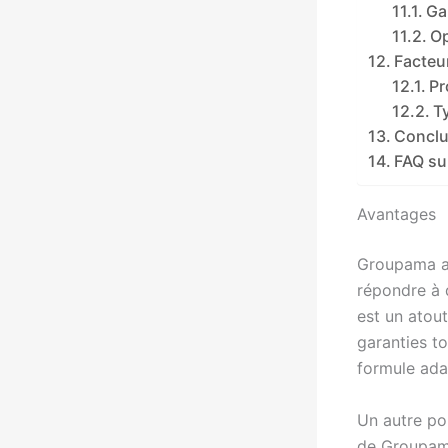
Ga
Op
Facteur
Pr
T
Conclu
FAQ su
Avantages
Groupama a
répondre à d
est un atout
garanties t
formule ada
Un autre poi
de Groupama