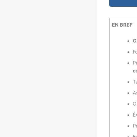
EN BREF
G
F
P
c
T
A
O
É
P
I