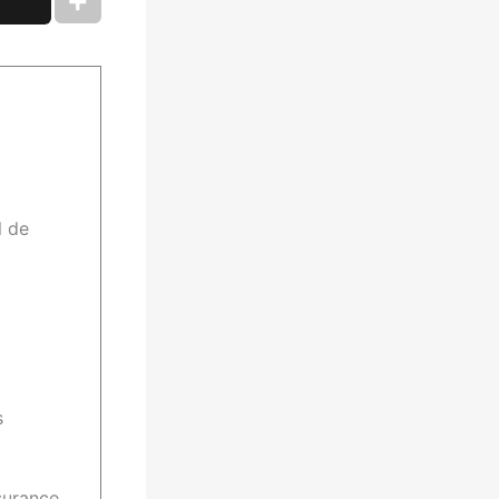
l de
s
surance