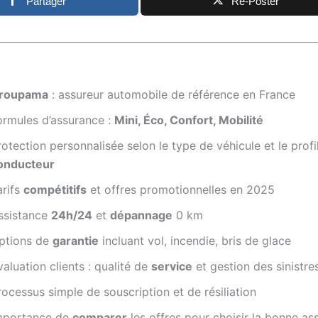
Partager
Re-Poster
roupama
: assureur automobile de référence en France
ormules d’assurance :
Mini, Éco, Confort, Mobilité
rotection personnalisée selon le type de véhicule et le profi
onducteur
arifs
compétitifs
et offres promotionnelles en 2025
ssistance
24h/24
et
dépannage
0 km
ptions de
garantie
incluant vol, incendie, bris de glace
valuation clients : qualité de
service
et gestion des sinistre
rocessus simple de souscription et de résiliation
mportance de
comparer
les offres pour choisir la bonne as