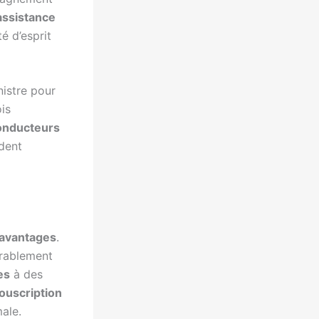
assistance
té d’esprit
nistre pour
ois
onducteurs
dent
avantages
.
érablement
es
à des
ouscription
ale.