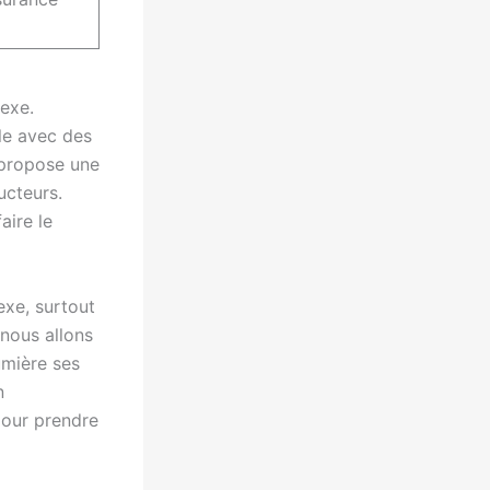
exe.
ale avec des
 propose une
ucteurs.
aire le
exe, surtout
 nous allons
umière ses
n
pour prendre